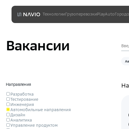
Технологии
Грузоперевозки
PlayAuto
Городс
Тягач L5
Sync
Шаттл
Ассистент
Вакансии
А
Направления
На
Разработка
Тестирование
Инженерия
Автомобильные направления
Дизайн
Аналитика
Управление продуктом