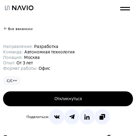
Все вакансии
Направление:
Разработка
Команда:
Автономная технология
Локация:
Москва
Опыт:
От 3 лет
Формат работы:
Офис
C/C++
Откликнуться
Поделиться: