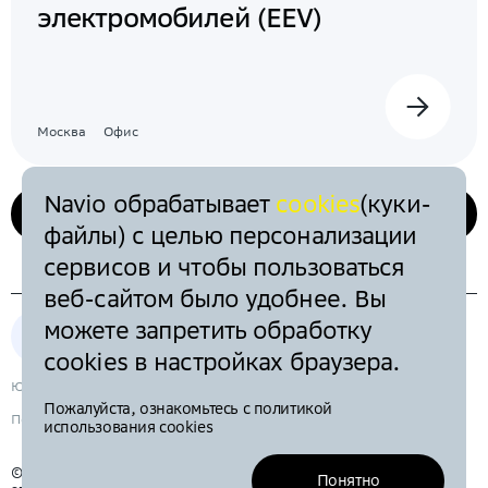
электромобилей (EEV)
Москва
Офис
Navio обрабатывает
cookies
(куки-
Все вакансии
файлы) с целью персонализации
сервисов и чтобы пользоваться
веб-сайтом было удобнее. Вы
можете запретить обработку
сookies в настройках браузера.
Юридические документы
Пожалуйста, ознакомьтесь с политикой
Политика в отношении обработки персональных данных
использования cookies
© Общество с ограниченной ответственностью «Автотех», 2025 ИНН
Понятно