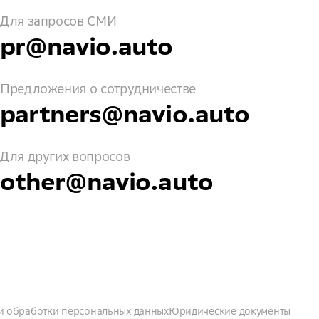
Для запросов СМИ
pr@navio.auto
Предложения о сотрудничестве
partners@navio.auto
Для других вопросов
other@navio.auto
и обработки персональных данных
Юридические документы