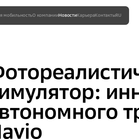
я мобильность
О компании
Новости
Карьера
Контакты
RU
Вакансии
EN
отореалисти
имулятор: ин
втономного т
avio