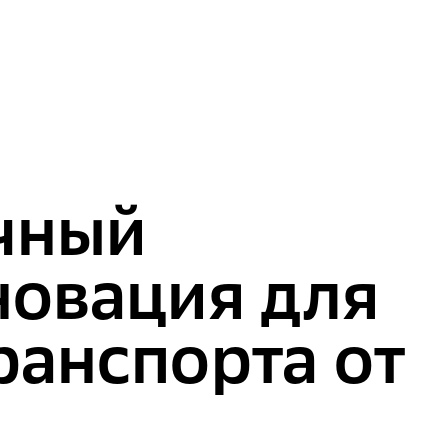
чный
новация для
ранспорта от