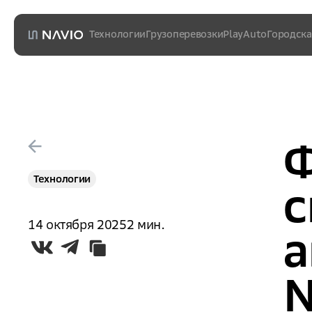
Технологии
Грузоперевозки
PlayAuto
Городска
Тягач L5
Sync
Шаттл
Ассистент
Connect
Ф
Технологии
с
14 октября 2025
2
мин
.
а
N